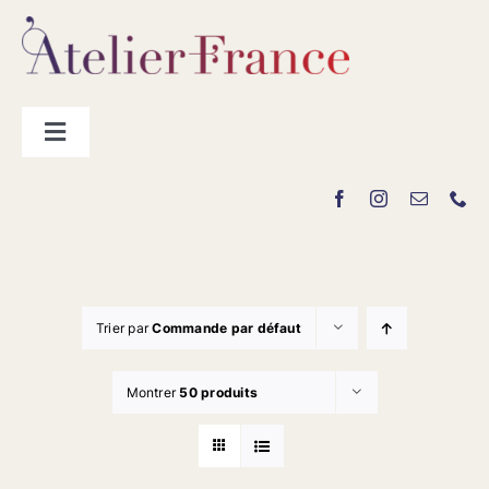
Passer
au
contenu
Toggle
Navigation
Les producteurs
Contact
Trier par
Commande par défaut
Montrer
50 produits