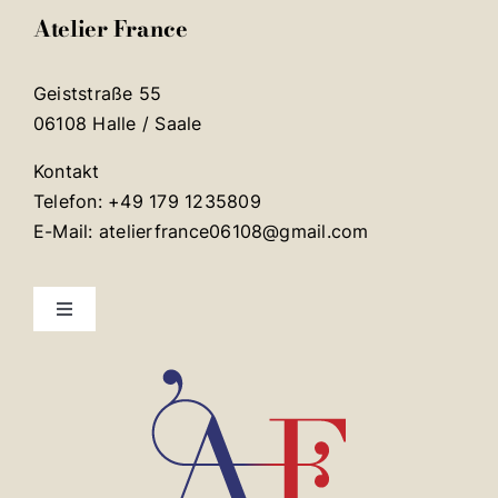
Atelier France
Geiststraße 55
06108 Halle / Saale
Kontakt
Telefon: +49 179 1235809
E-Mail: atelierfrance06108@gmail.com
Toggle
Navigation
Mentions légales
Contact