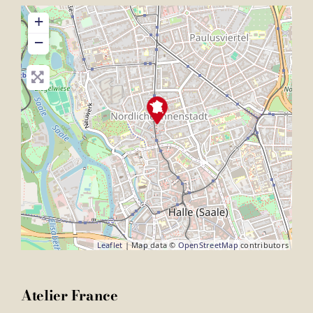
+
−
Leaflet
| Map data ©
OpenStreetMap
contributors
Atelier France