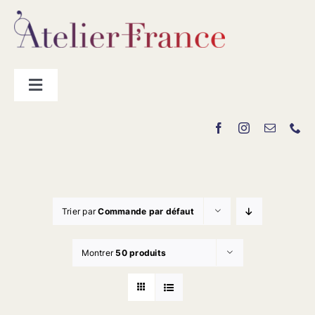
Passer
au
contenu
Toggle
Navigation
Les producteurs
Contact
Trier par
Commande par défaut
Montrer
50 produits