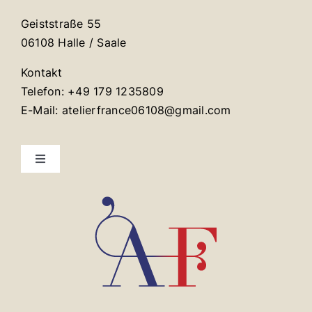
Geiststraße 55
06108 Halle / Saale
Kontakt
Telefon: +49 179 1235809
E-Mail: atelierfrance06108@gmail.com
Toggle
Navigation
Mentions légales
Contact