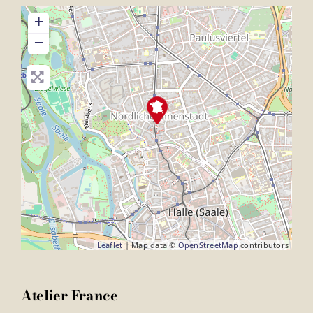
+
−
Leaflet
| Map data ©
OpenStreetMap
contributors
Atelier France