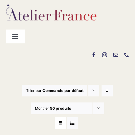
Passer
au
contenu
Toggle
Navigation
Les producteurs
Contact
Trier par
Commande par défaut
Montrer
50 produits