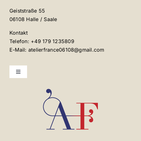
Geiststraße 55
06108 Halle / Saale
Kontakt
Telefon: +49 179 1235809
E-Mail: atelierfrance06108@gmail.com
Toggle
Navigation
Mentions légales
Contact