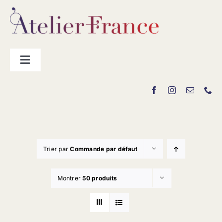
Passer
au
contenu
Toggle
Navigation
Les producteurs
Contact
Trier par
Commande par défaut
Montrer
50 produits