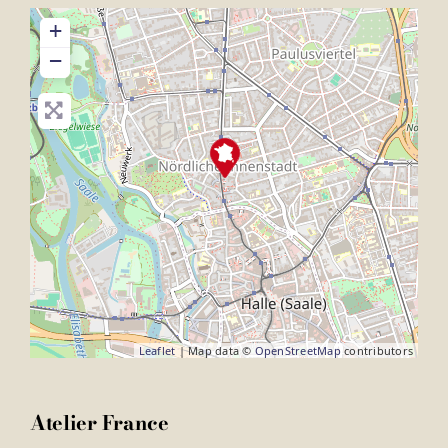
+
−
Leaflet
| Map data ©
OpenStreetMap
contributors
Atelier France