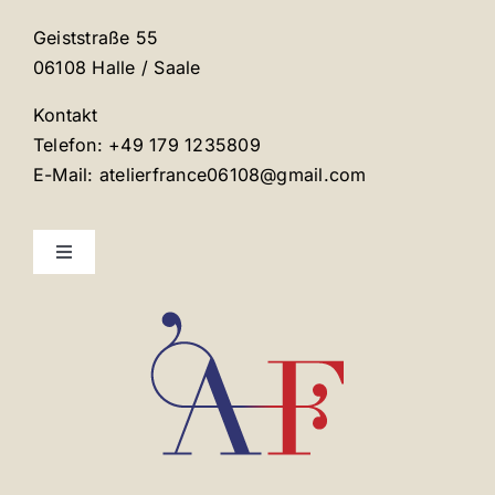
Geiststraße 55
06108 Halle / Saale
Kontakt
Telefon: +49 179 1235809
E-Mail: atelierfrance06108@gmail.com
Toggle
Navigation
Mentions légales
Contact