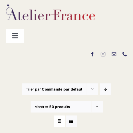
Passer
au
contenu
Toggle
Navigation
Les producteurs
Contact
Trier par
Commande par défaut
Montrer
50 produits