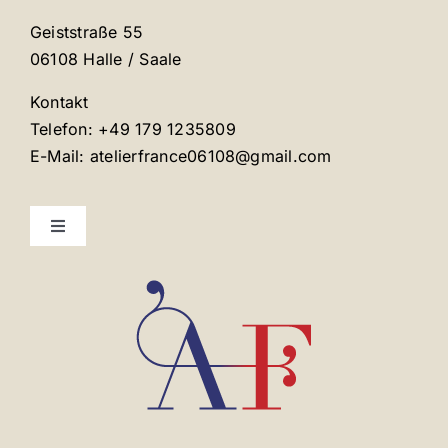
Geiststraße 55
06108 Halle / Saale
Kontakt
Telefon: +49 179 1235809
E-Mail: atelierfrance06108@gmail.com
Toggle
Navigation
Mentions légales
Contact