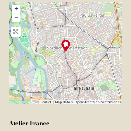
+
−
Leaflet
| Map data ©
OpenStreetMap
contributors
Atelier France