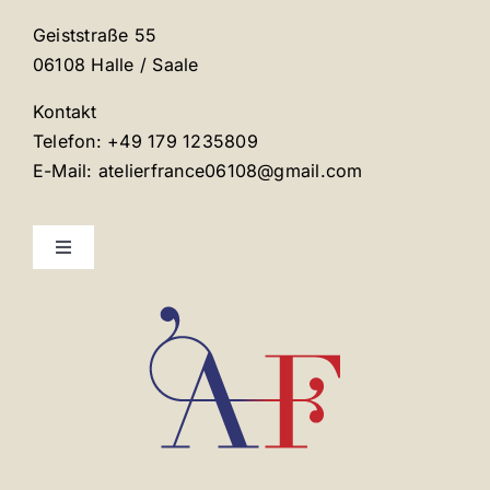
Geiststraße 55
06108 Halle / Saale
Kontakt
Telefon: +49 179 1235809
E-Mail: atelierfrance06108@gmail.com
Toggle
Navigation
Mentions légales
Contact