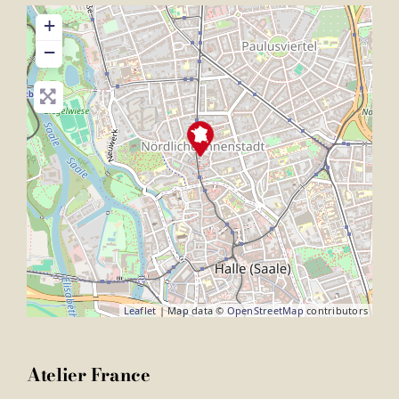
+
−
Leaflet
| Map data ©
OpenStreetMap
contributors
Atelier France