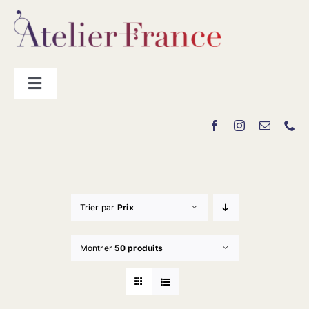
Passer
au
contenu
Toggle
Navigation
Les producteurs
Contact
Trier par
Prix
Montrer
50 produits