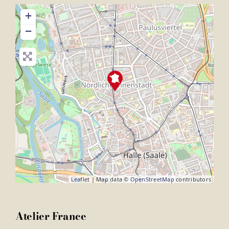
+
−
Leaflet
| Map data ©
OpenStreetMap
contributors
Atelier France