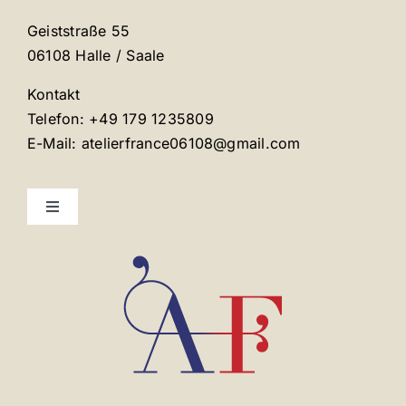
Geiststraße 55
06108 Halle / Saale
Kontakt
Telefon: +49 179 1235809
E-Mail: atelierfrance06108@gmail.com
Toggle
Navigation
Mentions légales
Contact