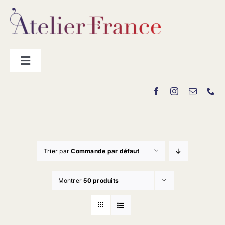
Passer
au
contenu
Toggle
Navigation
Les producteurs
Contact
Trier par
Commande par défaut
Montrer
50 produits