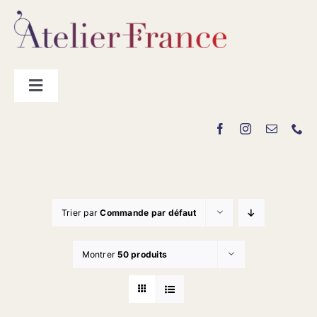
Passer
au
contenu
Toggle
Navigation
Les producteurs
Contact
Trier par
Commande par défaut
Montrer
50 produits