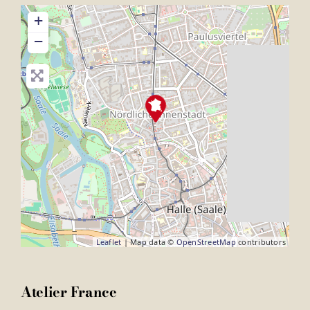
+
−
Leaflet
| Map data ©
OpenStreetMap
contributors
Atelier France