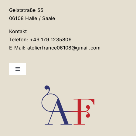
Geiststraße 55
06108 Halle / Saale
Kontakt
Telefon: +49 179 1235809
E-Mail: atelierfrance06108@gmail.com
Toggle
Navigation
Mentions légales
Contact