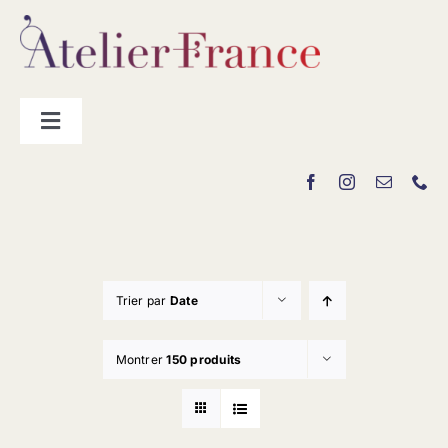
Passer
au
contenu
Toggle
Navigation
Les producteurs
Contact
Trier par
Date
Montrer
150 produits