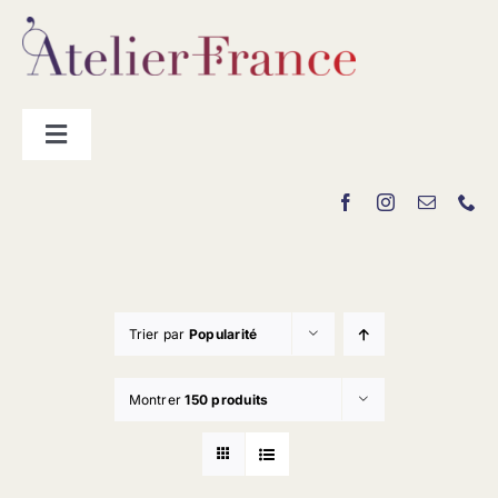
Passer
au
contenu
Toggle
Navigation
Les producteurs
Contact
Trier par
Popularité
Montrer
150 produits