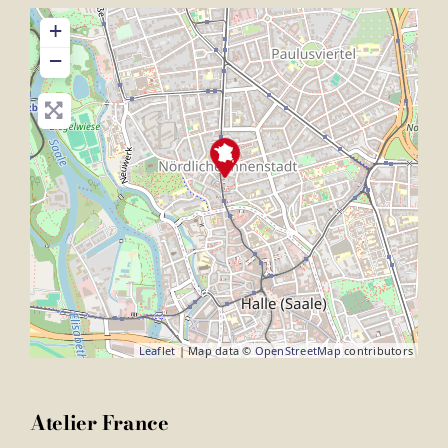
+
−
Leaflet
| Map data ©
OpenStreetMap
contributors
Atelier France