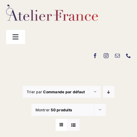
Passer
au
contenu
Toggle
Navigation
Les producteurs
Contact
Trier par
Commande par défaut
Montrer
50 produits