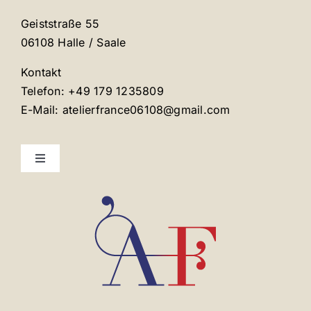
Geiststraße 55
06108 Halle / Saale
Kontakt
Telefon: +49 179 1235809
E-Mail: atelierfrance06108@gmail.com
Toggle
Navigation
Mentions légales
Contact