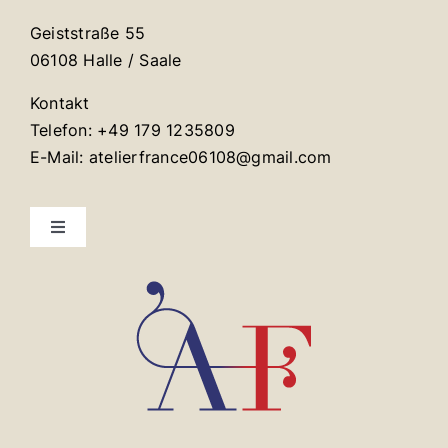
Geiststraße 55
06108 Halle / Saale
Kontakt
Telefon: +49 179 1235809
E-Mail: atelierfrance06108@gmail.com
Toggle
Navigation
Mentions légales
Contact