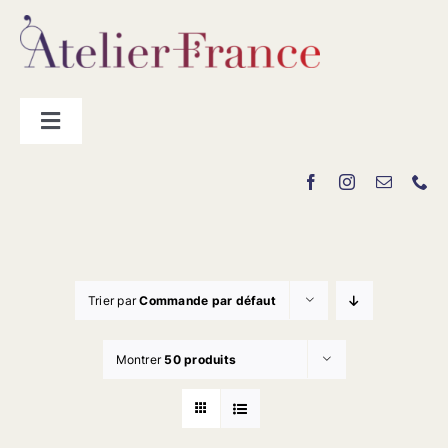
Passer
au
contenu
Toggle
Navigation
Les producteurs
Contact
Trier par
Commande par défaut
Montrer
50 produits