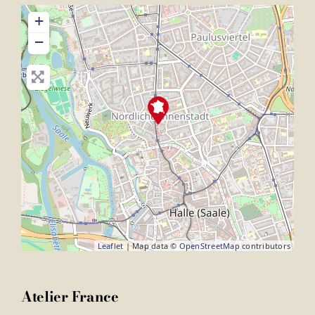
+
−
Leaflet
| Map data ©
OpenStreetMap
contributors
Atelier France