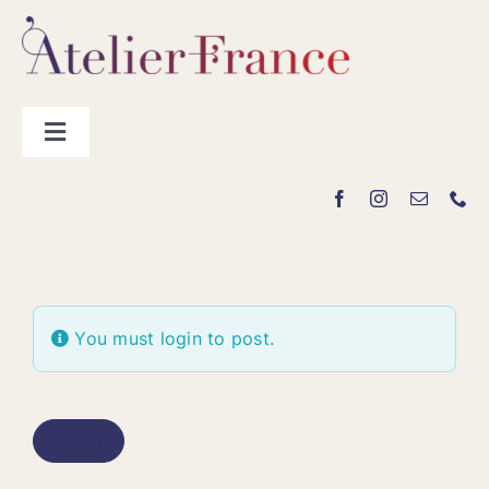
Passer
au
contenu
Toggle
Navigation
Les producteurs
Contact
You must login to post.
Login