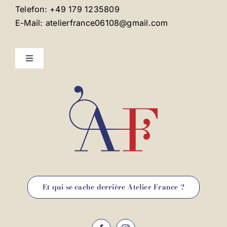
Telefon: +49 179 1235809
E-Mail: atelierfrance06108@gmail.com
Toggle
Navigation
Mentions légales
Contact
Et qui se cache derrière Atelier France ?