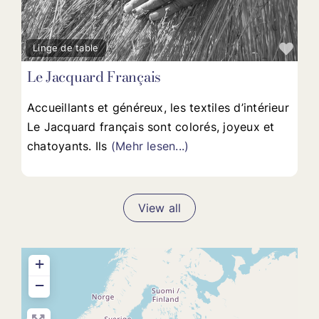
Fav
Linge de table
Le Jacquard Français
Accueillants et généreux, les textiles d’intérieur
Le Jacquard français sont colorés, joyeux et
chatoyants. Ils
(Mehr lesen...)
View all
+
−