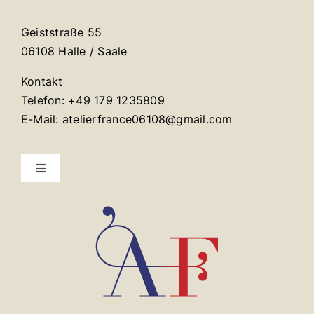
Geiststraße 55
06108 Halle / Saale
Kontakt
Telefon: +49 179 1235809
E-Mail: atelierfrance06108@gmail.com
Toggle
Navigation
Mentions légales
Contact