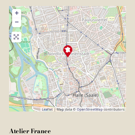
+
−
Leaflet
| Map data ©
OpenStreetMap
contributors
Atelier France