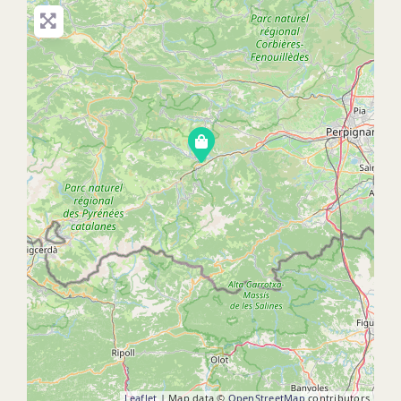
Leaflet
| Map data ©
OpenStreetMap
contributors