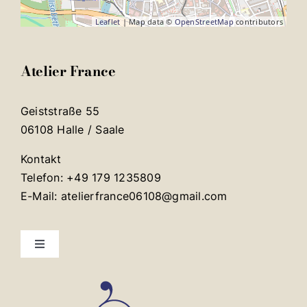
Leaflet
| Map data ©
OpenStreetMap
contributors
Atelier France
Geiststraße 55
06108 Halle / Saale
Kontakt
Telefon: +49 179 1235809
E-Mail: atelierfrance06108@gmail.com
Toggle
Navigation
Mentions légales