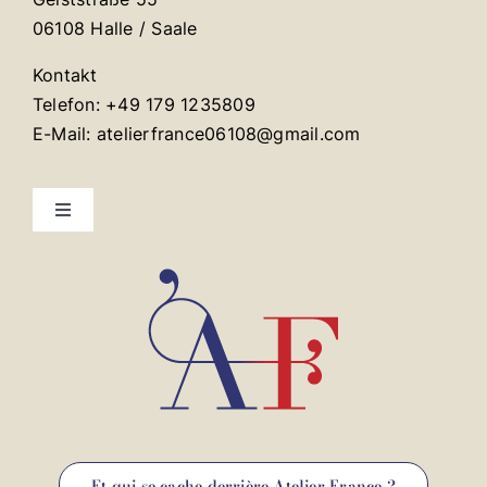
06108 Halle / Saale
Kontakt
Telefon: +49 179 1235809
E-Mail: atelierfrance06108@gmail.com
Toggle
Navigation
Mentions légales
Contact
Et qui se cache derrière Atelier France ?