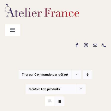
Passer
au
contenu
Toggle
Navigation
Les producteurs
Contact
Trier par
Commande par défaut
Montrer
100 produits