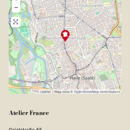
−
Leaflet
| Map data ©
OpenStreetMap
contributors
Atelier France
Geiststraße 55