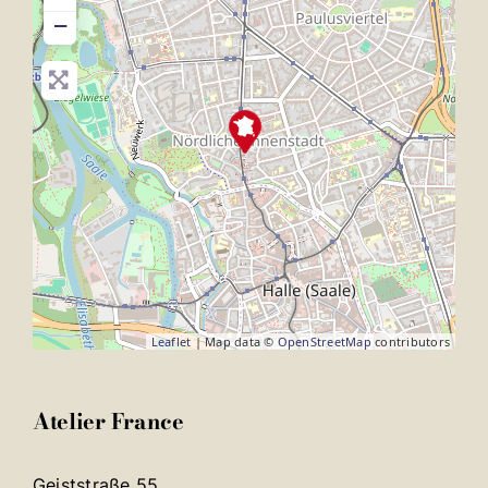
−
Leaflet
| Map data ©
OpenStreetMap
contributors
Atelier France
Geiststraße 55