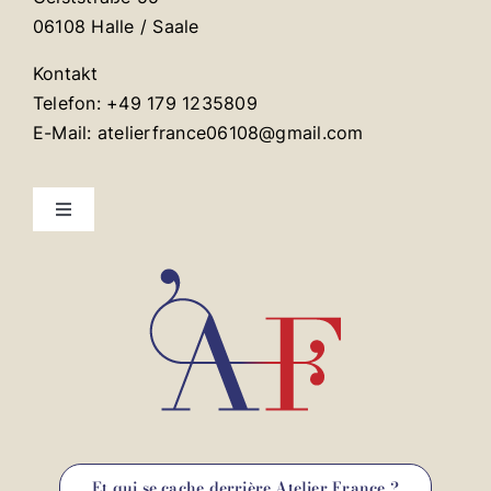
06108 Halle / Saale
Kontakt
Telefon: +49 179 1235809
E-Mail: atelierfrance06108@gmail.com
Toggle
Navigation
Mentions légales
Contact
Et qui se cache derrière Atelier France ?