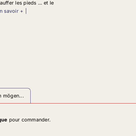
auffer les pieds … et le
En savoir + |
h mögen...
que
pour commander.