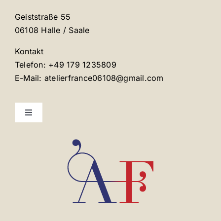
Geiststraße 55
06108 Halle / Saale
Kontakt
Telefon: +49 179 1235809
E-Mail: atelierfrance06108@gmail.com
Toggle
Navigation
Mentions légales
Contact