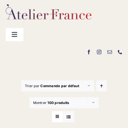
Passer
au
contenu
Toggle
Navigation
Les producteurs
Contact
Trier par
Commande par défaut
Montrer
100 produits