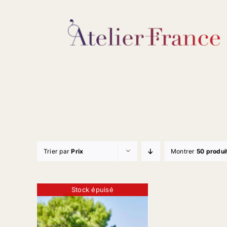
Passer
au
contenu
Trier par
Prix
Montrer
50 produi
Stock épuisé