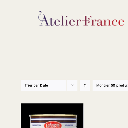
Passer
au
contenu
Trier par
Date
Montrer
50 produi