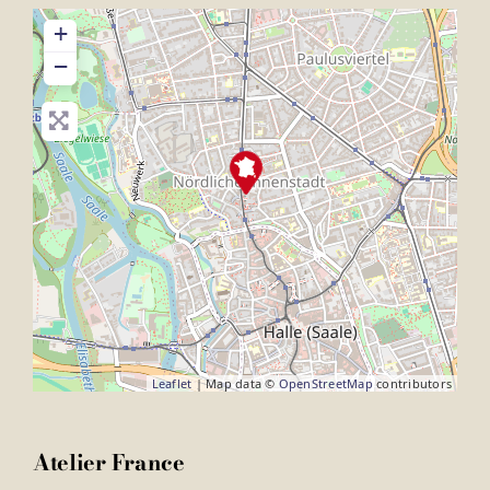
+
−
Leaflet
| Map data ©
OpenStreetMap
contributors
Atelier France