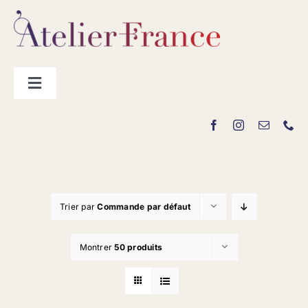
Passer
au
contenu
Toggle
Navigation
Les producteurs
Contact
Trier par
Commande par défaut
Montrer
50 produits