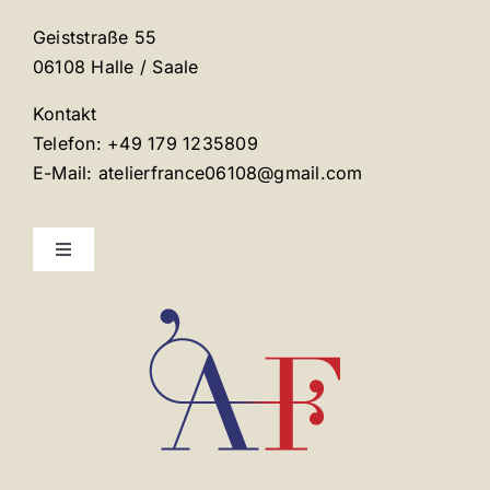
Geiststraße 55
06108 Halle / Saale
Kontakt
Telefon: +49 179 1235809
E-Mail: atelierfrance06108@gmail.com
Toggle
Navigation
Mentions légales
Contact