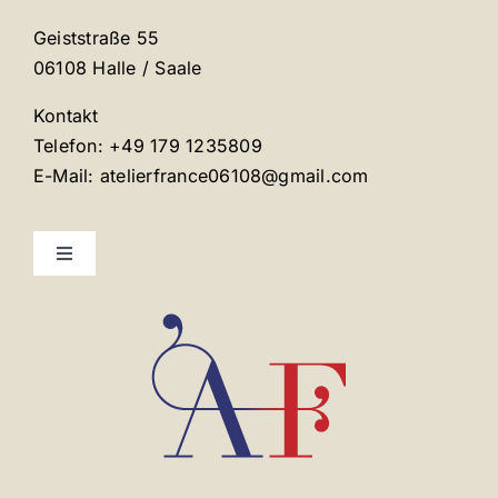
Geiststraße 55
06108 Halle / Saale
Kontakt
Telefon: +49 179 1235809
E-Mail: atelierfrance06108@gmail.com
Toggle
Navigation
Mentions légales
Contact