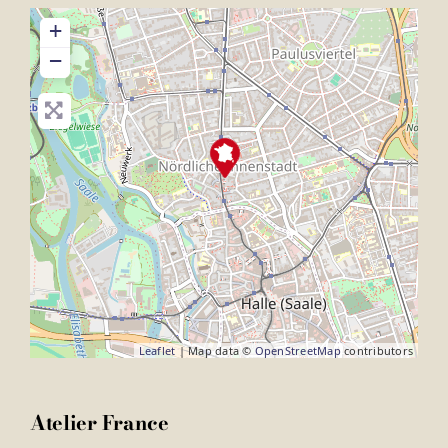
+
−
Leaflet
| Map data ©
OpenStreetMap
contributors
Atelier France