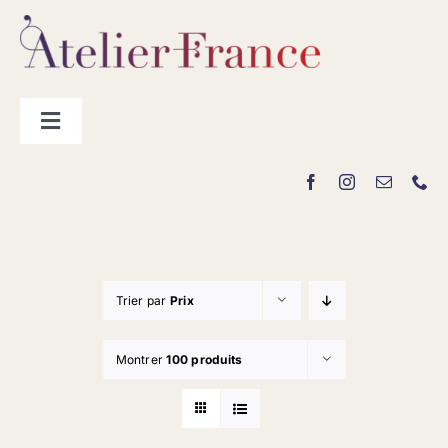
Passer
au
contenu
Toggle
Navigation
Les producteurs
Contact
Trier par
Prix
Montrer
100 produits