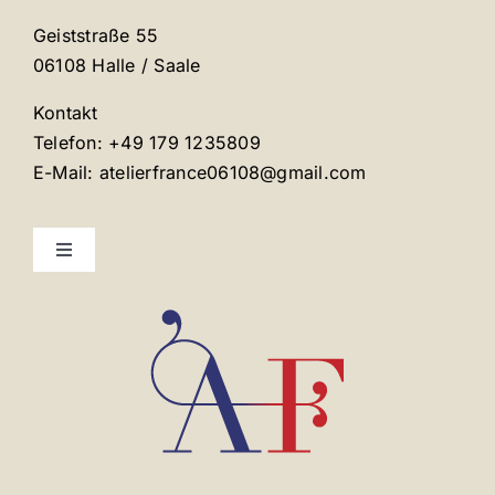
Geiststraße 55
06108 Halle / Saale
Kontakt
Telefon: +49 179 1235809
E-Mail: atelierfrance06108@gmail.com
Toggle
Navigation
Mentions légales
Contact