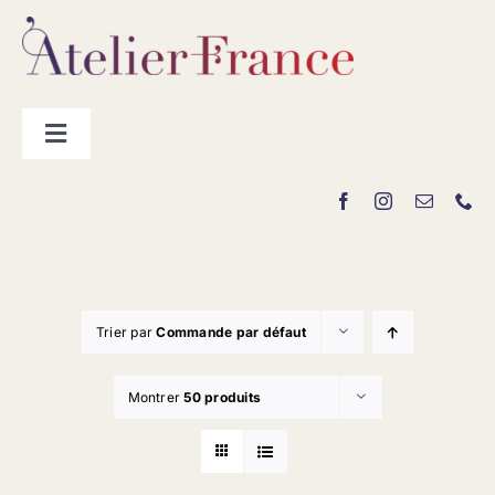
Passer
au
contenu
Toggle
Navigation
Les producteurs
Contact
Trier par
Commande par défaut
Montrer
50 produits