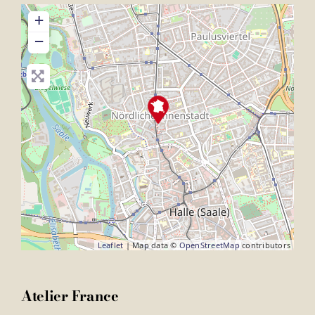
+
−
Leaflet
| Map data ©
OpenStreetMap
contributors
Atelier France