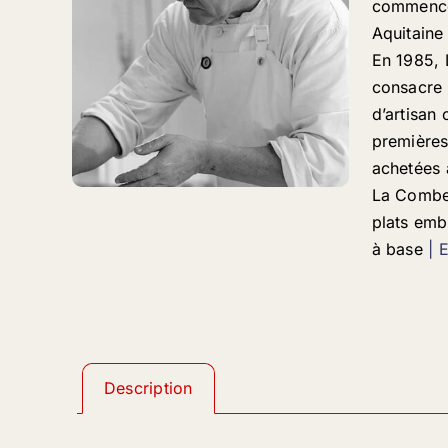
commence
Aquitaine
En 1985,
consacre 
d’artisan
premières
achetées 
La Combe
plats emb
à base
| 
Description