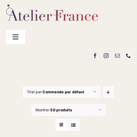
Passer
au
contenu
Toggle
Navigation
Les producteurs
Contact
Trier par
Commande par défaut
Montrer
50 produits