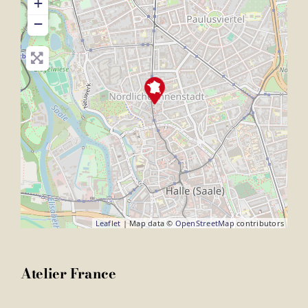
+
−
Leaflet
| Map data ©
OpenStreetMap
contributors
Atelier France