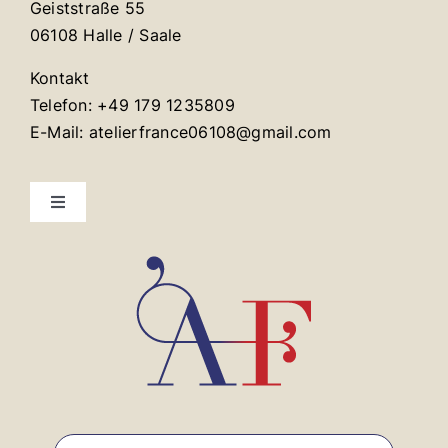
Geiststraße 55
06108 Halle / Saale
Kontakt
Telefon: +49 179 1235809
E-Mail: atelierfrance06108@gmail.com
Toggle
Navigation
Mentions légales
Contact