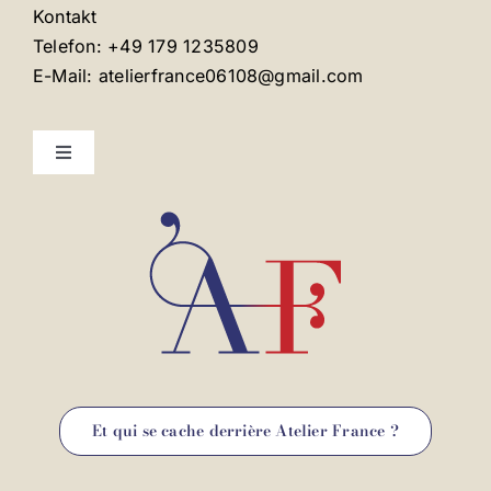
Kontakt
Telefon: +49 179 1235809
E-Mail: atelierfrance06108@gmail.com
Toggle
Navigation
Mentions légales
Contact
Et qui se cache derrière Atelier France ?