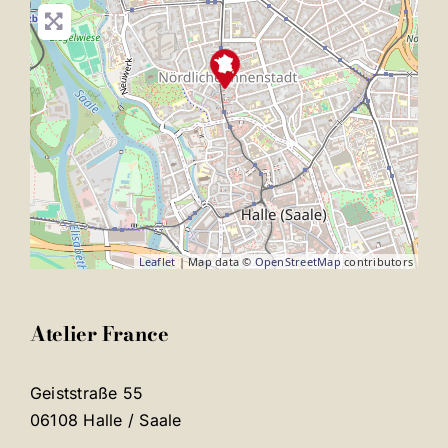
Leaflet
| Map data ©
OpenStreetMap
contributors
Atelier France
Geiststraße 55
06108 Halle / Saale