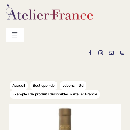
Passer
au
contenu
Toggle
Navigation
Les producteurs
Contact
Accueil
Boutique -de
Lebensmittel
Exemples de produits disponibles à Atelier France