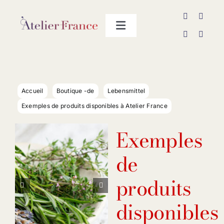
Passer
au
Toggle
contenu
Navigation
Les producteurs
Contact
Accueil
Boutique -de
Lebensmittel
Exemples de produits disponibles à Atelier France
Exemples
de
produits


disponibles