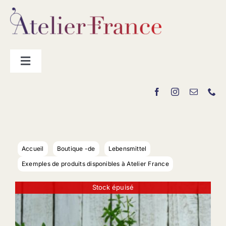
Passer
au
contenu
Toggle
Navigation
Les producteurs
Contact
Accueil
Boutique -de
Lebensmittel
Exemples de produits disponibles à Atelier France
Stock épuisé