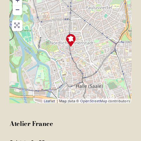
+
−
Leaflet
| Map data ©
OpenStreetMap
contributors
Atelier France