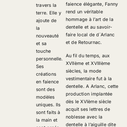
faience élégante, Fanny
travers la
rend un véritable
terre. Elle y
hommage à l’art de la
ajoute de
dentelle et au savoir-
la
faire local de d´Arlanc
nouveauté
et de Retournac.
et sa
touche
Au fil du temps, aux
personnelle.
XVIIème et XVIIIème
Ses
siècles, la mode
créations
vestimentaire fut à la
en faience
dentelle. A Arlanc, cette
sont des
production implantée
modèles
dès le XVIème siècle
uniques. Ils
acquit ses lettres de
sont faits à
noblesse avec la
la main et
dentelle à l’aiguille dite