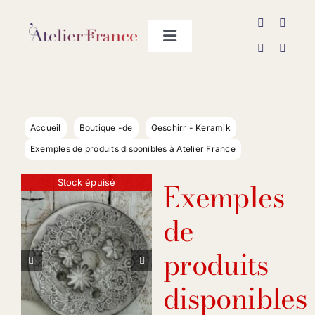
Passer
au
Toggle
contenu
Navigation
Les producteurs
Contact
Accueil
Boutique -de
Geschirr - Keramik
Exemples de produits disponibles à Atelier France
Exemples
Stock épuisé
de
produits


disponibles