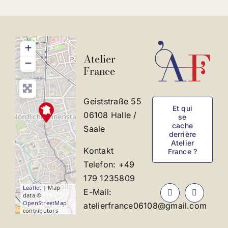
+
Atelier
−
France
Geiststraße 55
Et qui
06108 Halle /
se
cache
Saale
derrière
Atelier
Kontakt
France ?
Telefon: +49
179 1235809
Leaflet
| Map
E-Mail:
data ©
OpenStreetMap
atelierfrance06108@gmail.com
contributors