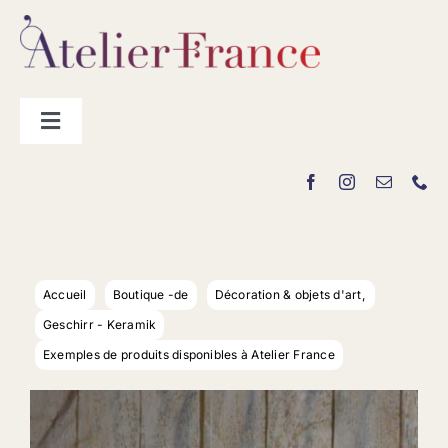
Passer
au
contenu
Toggle
Navigation
Les producteurs
Contact
Accueil
Boutique -de
Décoration & objets d'art
Geschirr - Keramik
Exemples de produits disponibles à Atelier France