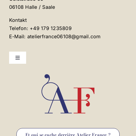
06108 Halle / Saale
Kontakt
Telefon: +49 179 1235809
E-Mail: atelierfrance06108@gmail.com
Toggle
Navigation
Mentions légales
Contact
Et qui se cache derrière Atelier France ?