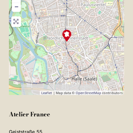
−
Leaflet
| Map data ©
OpenStreetMap
contributors
Atelier France
Geiststraße 55