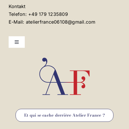
Kontakt
Telefon: +49 179 1235809
E-Mail: atelierfrance06108@gmail.com
Toggle
Navigation
Mentions légales
Contact
Et qui se cache derrière Atelier France ?