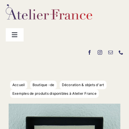
Passer
au
contenu
Toggle
Navigation
Les producteurs
Contact
Accueil
Boutique -de
Décoration & objets d'art
Exemples de produits disponibles à Atelier France