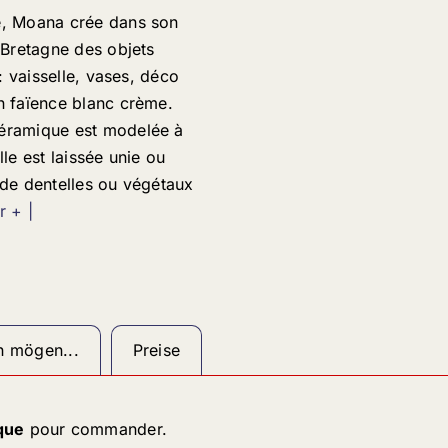
e, Moana crée dans son
n Bretagne des objets
s : vaisselle, vases, déco
n faïence blanc crème.
éramique est modelée à
lle est laissée unie ou
 de dentelles ou végétaux
r + |
h mögen...
Preise
que
pour commander.