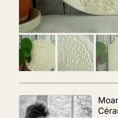
Moa
Céra