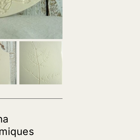
na
miques