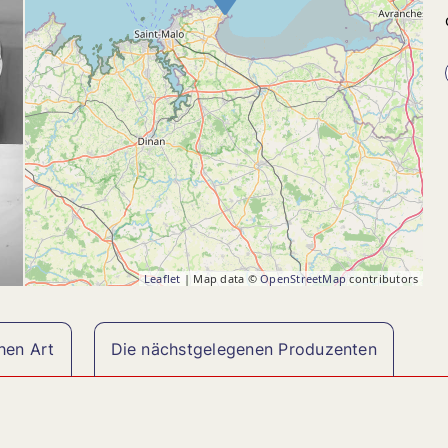
Leaflet
| Map data ©
OpenStreetMap
contributors
hen Art
Die nächstgelegenen Produzenten