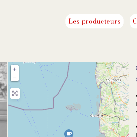
Les producteurs
C
+
−