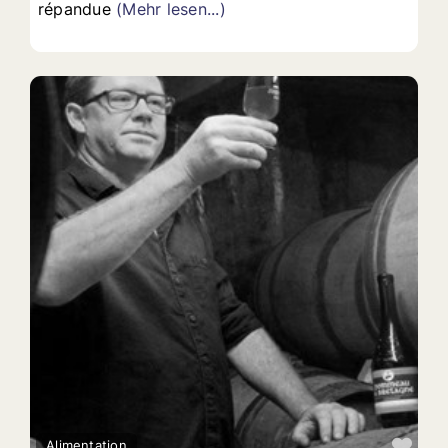
répandue
(Mehr lesen...)
Fav
Alimentation