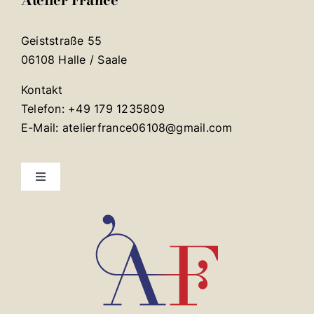
Geiststraße 55
06108 Halle / Saale
Kontakt
Telefon: +49 179 1235809
E-Mail: atelierfrance06108@gmail.com
Toggle
Navigation
Mentions légales
Contact