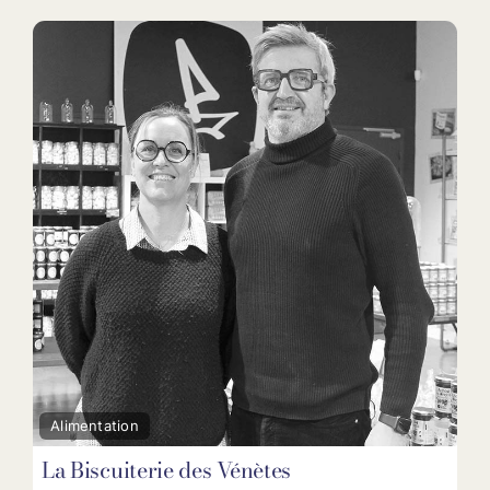
Fav
Alimentation
La Biscuiterie des Vénètes