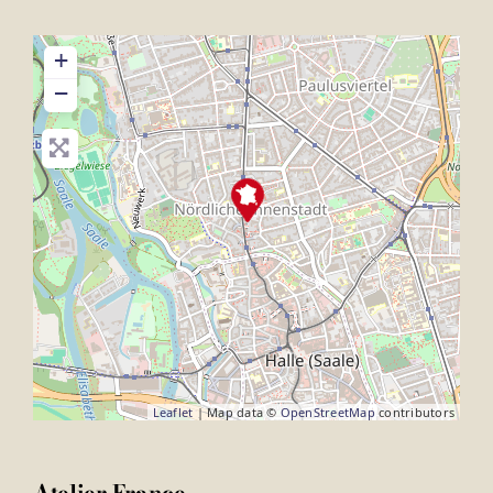
+
−
Leaflet
| Map data ©
OpenStreetMap
contributors
Atelier France