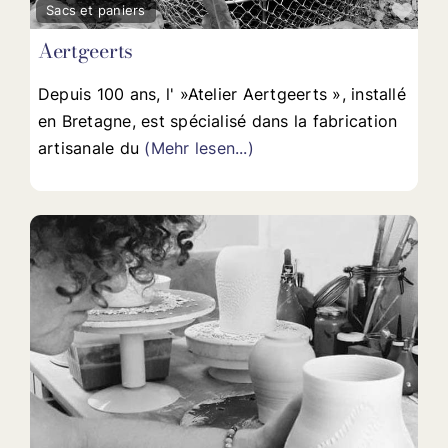
Fav
Sacs et paniers
Aertgeerts
Depuis 100 ans, l' »Atelier Aertgeerts », installé
en Bretagne, est spécialisé dans la fabrication
artisanale du
(Mehr lesen...)