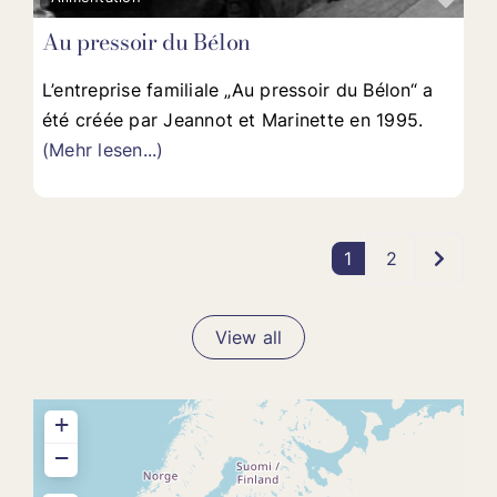
Au pressoir du Bélon
L’entreprise familiale „Au pressoir du Bélon“ a
été créée par Jeannot et Marinette en 1995.
(Mehr lesen...)
Older p
1
2
View all
+
−