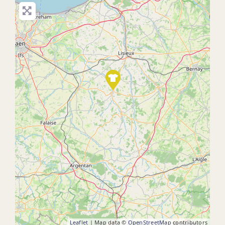
Leaflet
| Map data ©
OpenStreetMap
contributors