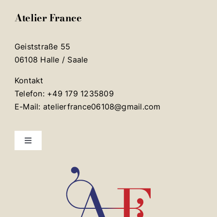
Atelier France
Geiststraße 55
06108 Halle / Saale
Kontakt
Telefon: +49 179 1235809
E-Mail: atelierfrance06108@gmail.com
Toggle
Navigation
Mentions légales
Contact