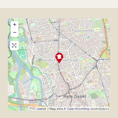
+
−
Leaflet
| Map data ©
OpenStreetMap
contributors