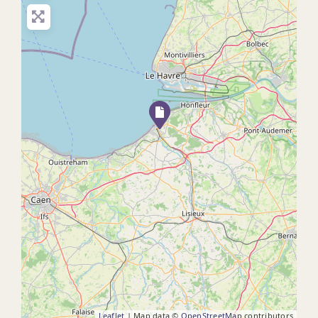
Leaflet
| Map data ©
OpenStreetMap
contributors