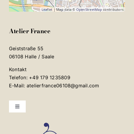
Leaflet
| Map data ©
OpenStreetMap
contributors
Atelier France
Geiststraße 55
06108 Halle / Saale
Kontakt
Telefon: +49 179 1235809
E-Mail: atelierfrance06108@gmail.com
Toggle
Navigation
Mentions légales