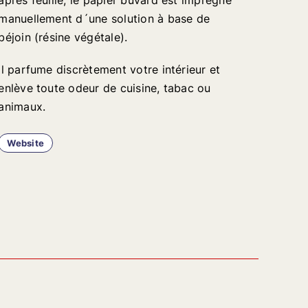
après feuille, le papier buvard est imprégné
manuellement d´une solution à base de
béjoin (résine végétale).
Il parfume discrètement votre intérieur et
enlève toute odeur de cuisine, tabac ou
animaux.
Website