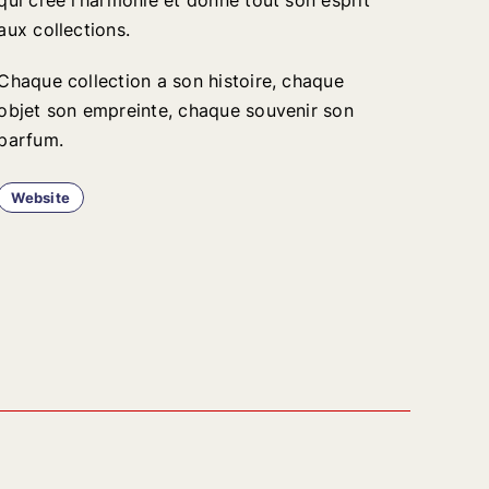
qui crée l’harmonie et donne tout son esprit
aux collections.
Chaque collection a son histoire, chaque
objet son empreinte, chaque souvenir son
parfum.
Website