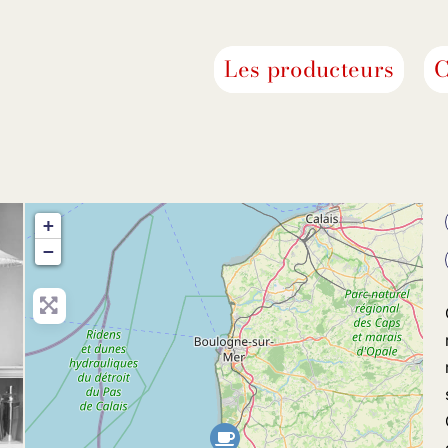
Les producteurs
C
+
−