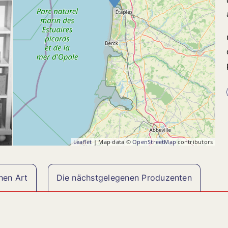
Leaflet
| Map data ©
OpenStreetMap
contributors
hen Art
Die nächstgelegenen Produzenten