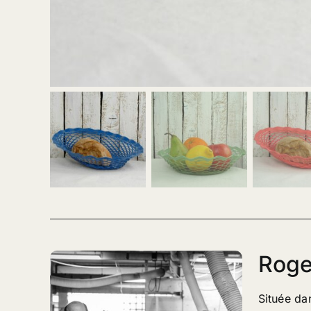
Roge
Située da