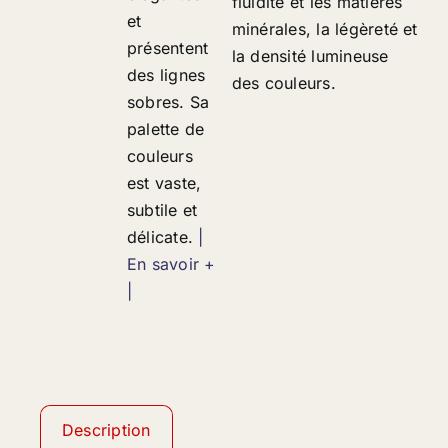
fluidité et les matières
et
minérales, la légèreté et
présentent
la densité lumineuse
des lignes
des couleurs.
sobres. Sa
palette de
couleurs
est vaste,
subtile et
délicate.
|
En savoir +
|
Description