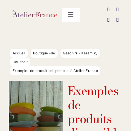
Passer
au
Toggle
contenu
Navigation
Les producteurs
Contact
Accueil
Boutique -de
Geschirr - Keramik
Haushalt
Exemples de produits disponibles à Atelier France
Exemples
de
produits

