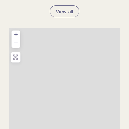
View all
+
−