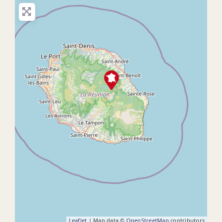
Leaflet
| Map data ©
OpenStreetMap
contributors