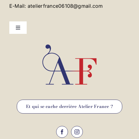
E-Mail: atelierfrance06108@gmail.com
Toggle
Navigation
Mentions légales
Contact
Et qui se cache derrière Atelier France ?