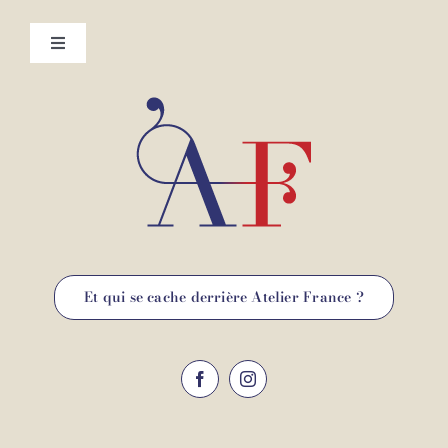
Toggle
Navigation
Mentions légales
Contact
Et qui se cache derrière Atelier France ?