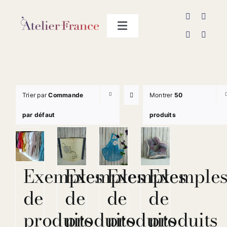
Passer
au
Toggle
contenu
Navigation
Les producteurs
Contact
Trier par
Commande
Montrer
50
par défaut
produits
Exemples
Exemples
Exemples
Exemple
de
de
de
de
produits
produits
produits
produits