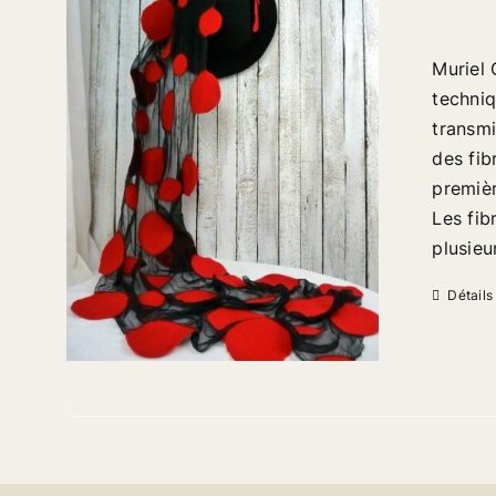
Muriel 
techniq
transmi
des fib
premièr
Les fib
plusieu
Détails