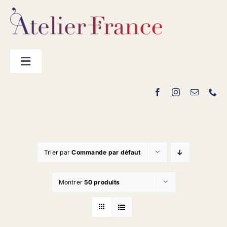
Passer
au
contenu
Toggle
Navigation
Les producteurs
Contact
Trier par
Commande par défaut
Montrer
50 produits