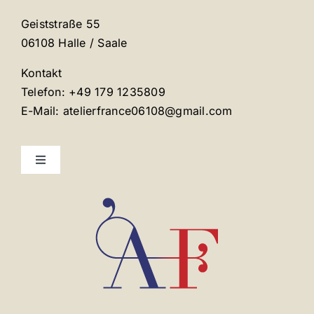
Geiststraße 55
06108 Halle / Saale
Kontakt
Telefon: +49 179 1235809
E-Mail: atelierfrance06108@gmail.com
Toggle
Navigation
Mentions légales
Contact