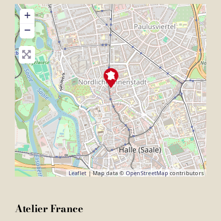
+
−
Leaflet
| Map data ©
OpenStreetMap
contributors
Atelier France