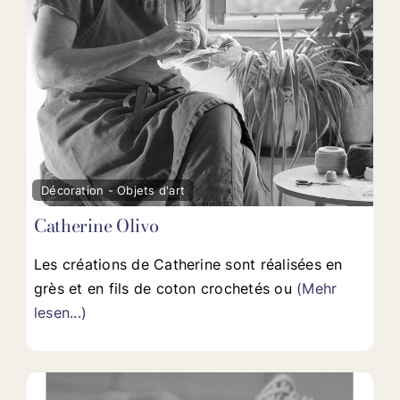
Fav
Décoration - Objets d'art
Catherine Olivo
Les créations de Catherine sont réalisées en
grès et en fils de coton crochetés ou
(Mehr
lesen...)