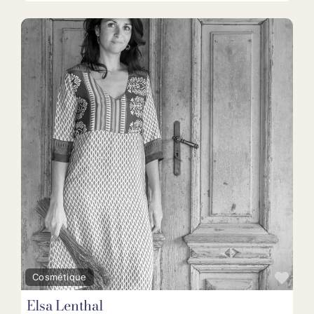
Fav
Cosmétique
Elsa Lenthal