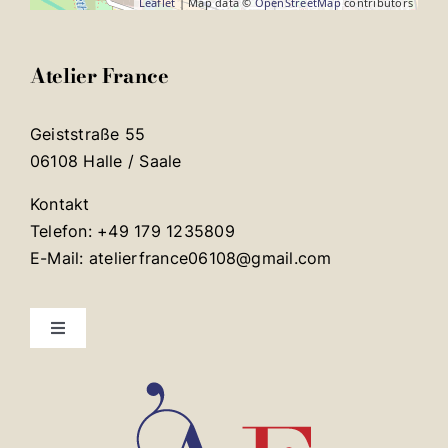
Leaflet
| Map data ©
OpenStreetMap
contributors
Atelier France
Geiststraße 55
06108 Halle / Saale
Kontakt
Telefon: +49 179 1235809
E-Mail: atelierfrance06108@gmail.com
Toggle
Navigation
Mentions légales
Contact