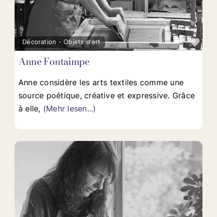
Fav
Décoration - Objets d'art
Anne Fontaimpe
Anne considère les arts textiles comme une
source poétique, créative et expressive. Grâce
à elle,
(Mehr lesen...)