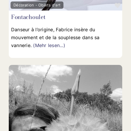
Fav
Décoration - Objets d'art
Fontachoulet
Danseur à l’origine, Fabrice insère du
mouvement et de la souplesse dans sa
vannerie.
(Mehr lesen...)