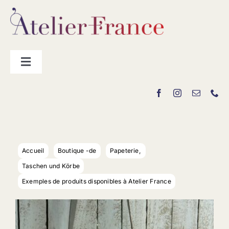
Passer
au
contenu
Toggle
Navigation
Les producteurs
Contact
Accueil
Boutique -de
Papeterie
Taschen und Körbe
Exemples de produits disponibles à Atelier France