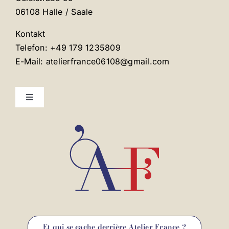
06108 Halle / Saale
Kontakt
Telefon: +49 179 1235809
E-Mail: atelierfrance06108@gmail.com
Toggle
Navigation
Mentions légales
Contact
Et qui se cache derrière Atelier France ?