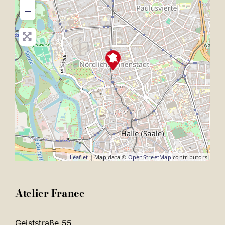
−
Leaflet
| Map data ©
OpenStreetMap
contributors
Atelier France
Geiststraße 55